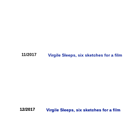
11/2017
Virgile Sleeps, six sketches for a film
12/2017
12/2017
Virgile Sleeps, six sketches for a film
Virgile Sleeps, six sketches for a film