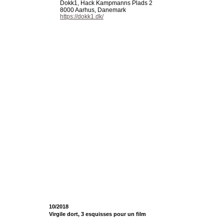
Dokk1, Hack Kampmanns Plads 2
8000 Aarhus, Danemark
https://dokk1.dk/
10/2018
Virgile dort, 3 esquisses pour un film