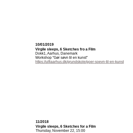
10/01/2019
Virgile sleeps, 6 Sketches fro a Film
Dokk1, Aarhus, Danemark
Workshop "Gør søvn til en kunst"
https://ulfiaarhus.dk/grundskole/goer-soevn-til-en-kunst
11/2018
Virgile sleeps, 6 Sketches for a Film
Thursday, November 22, 15:00