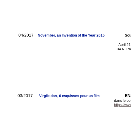
04/2017
November, an Invention of the Year 2015
Southern Ar
Sélection of
April 21
134 N. Railroad Avenue, W
03/2017
EN
Virgile dort, 6 esquisses pour un film
dans le c
https://www