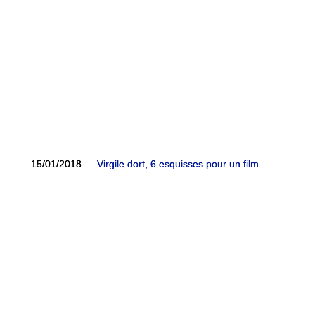
15/01/2018
15/01/2018
Virgile dort, 6 esquisses pour un film
Virgile dort, 6 esquisses pour un film