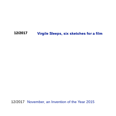
12/2017
12/2017
Virgile Sleeps, six sketches for a film
Virgile Sleeps, six sketches for a film
12/2017
November, an Invention of the Year 2015