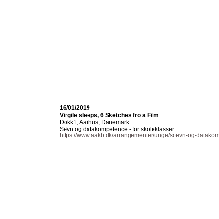
16/01/2019
Virgile sleeps, 6 Sketches fro a Film
Dokk1, Aarhus, Danemark
Søvn og datakompetence - for skoleklasser
https://www.aakb.dk/arrangementer/unge/soevn-og-datakom